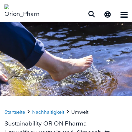
Op


Startseite
Nachhaltigkeit
Umwelt
Sustainability ORION Pharma –
Umweltbewusstsein und Klimaschutz